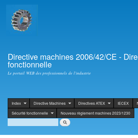
Ski
mai
con
Directive machines 2006/42/CE - Dir
fonctionnelle
Le portail WEB des professionnels de l'industrie
Index
Directive Machines
Directives ATEX
IECEX
header
Sécurité fonctionnelle
Nouveau règlement machines 2023/1230
Search
Rechercher