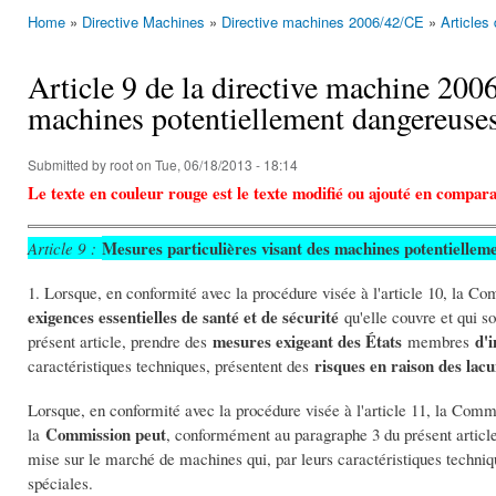
Home
»
Directive Machines
»
Directive machines 2006/42/CE
»
Articles
You are here
Article 9 de la directive machine 200
machines potentiellement dangereuse
Submitted by
root
on Tue, 06/18/2013 - 18:14
Le texte en couleur rouge est le texte modifié ou ajouté en compara
Mesures particulières visant des machines potentiellem
Article 9 :
1. Lorsque, en conformité avec la procédure visée à l'article 10, la 
exigences essentielles de santé et de sécurité
qu'elle couvre et qui s
mesures exigeant des États
d'
présent article, prendre des
membres
risques en raison des lac
caractéristiques techniques, présentent des
Lorsque, en conformité avec la procédure visée à l'article 11, la Com
Commission peut
la
, conformément au paragraphe 3 du présent artic
mise sur le marché de machines qui, par leurs caractéristiques techni
spéciales.