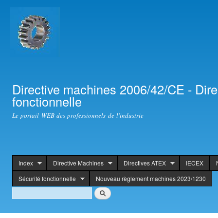
Ski
mai
con
Directive machines 2006/42/CE - Dir
fonctionnelle
Le portail WEB des professionnels de l'industrie
Index
Directive Machines
Directives ATEX
IECEX
header
Sécurité fonctionnelle
Nouveau règlement machines 2023/1230
Search
Rechercher