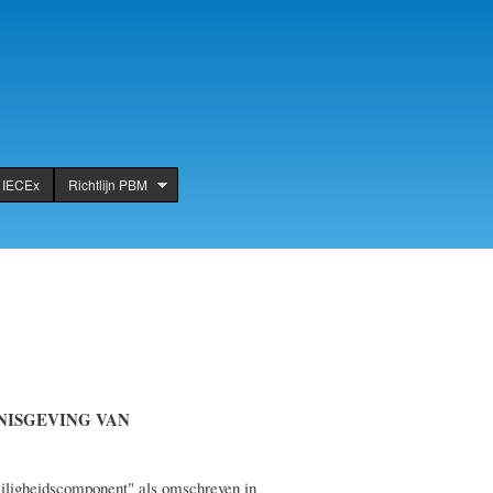
IECEx
Richtlijn PBM
NNISGEVING VAN
veiligheidscomponent" als omschreven in