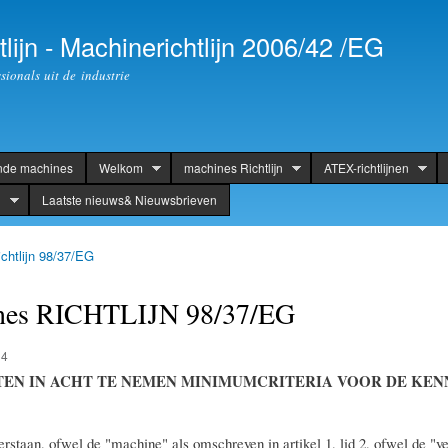
Skip to
main
lijn - Machinerichtlijn 2006/42 /EG
content
ionals uit de industrie
nde machines
Welkom
machines Richtlijn
ATEX-richtlijnen
g
Laatste nieuws& Nieuwsbrieven
chtlijn 98/37/EG
nes RICHTLIJN 98/37/EG
14
TATEN IN ACHT TE NEMEN MINIMUMCRITERIA VOOR DE KE
erstaan, ofwel de "machine" als omschreven in artikel 1, lid 2, ofwel de "