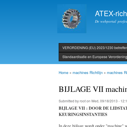
ATEX-richt
De webportal profess
VERORDENING (EU) 2023/1230 betreffe
header
Standaardisatie en Europese Verordenin
Home
»
machines Richtlijn
»
machines Ri
You are here
BIJLAGE VII machi
Submitted by
root
on Wed, 09/18/2013 - 12:
BIJLAGE VII : DOOR DE LIDS
KEURINGSINSTANTIES
In deze bijlage wordt onder "machine" v