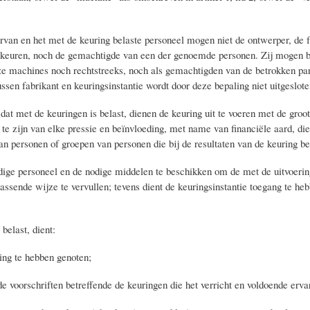
arvan en het met de keuring belaste personeel mogen niet de ontwerper, de f
ij keuren, noch de gemachtigde van een der genoemde personen. Zij mogen bi
e machines noch rechtstreeks, noch als gemachtigden van de betrokken par
ssen fabrikant en keuringsinstantie wordt door deze bepaling niet uitgeslote
 dat met de keuringen is belast, dienen de keuring uit te voeren met de groo
te zijn van elke pressie en beïnvloeding, met name van financiële aard, die
an personen of groepen van personen die bij de resultaten van de keuring b
nodige personeel en de nodige middelen te beschikken om de met de uitvoeri
assende wijze te vervullen; tevens dient de keuringsinstantie toegang te heb
belast, dient:
ing te hebben genoten;
 de voorschriften betreffende de keuringen die het verricht en voldoende erv