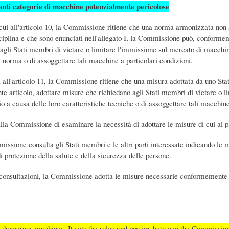
anti categorie di macchine potenzialmente pericolose
 cui all'articolo 10, la Commissione ritiene che una norma armonizzata non s
isciplina e che sono enunciati nell'allegato I, la Commissione può, conforme
 agli Stati membri di vietare o limitare l'immissione sul mercato di macchi
a norma o di assoggettare tali macchine a particolari condizioni.
i all'articolo 11, la Commissione ritiene che una misura adottata da uno Sta
e articolo, adottare misure che richiedano agli Stati membri di vietare o l
 a causa delle loro caratteristiche tecniche o di assoggettare tali macchine
lla Commissione di esaminare la necessità di adottare le misure di cui al p
missione consulta gli Stati membri e le altri parti interessate indicando le 
di protezione della salute e della sicurezza delle persone.
li consultazioni, la Commissione adotta le misure necessarie conformemente a
or dangerous machines. It sets the rules and powers between the Commissi