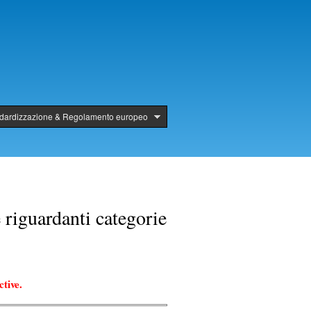
ndardizzazione & Regolamento europeo
 riguardanti categorie
tive.