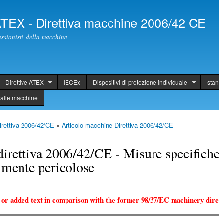
Skip to
main
 ATEX - Direttiva macchine 2006/42 CE
content
fessionisti della macchina
Direttive ATEX
IECEx
Dispositivi di protezione individuale
sta
alle macchine
rettiva 2006/42/CE
»
Articolo macchine Direttiva 2006/42/CE
irettiva 2006/42/CE - Misure specifiche
lmente pericolose
 or added text in comparison with the former 98/37/EC machinery direc