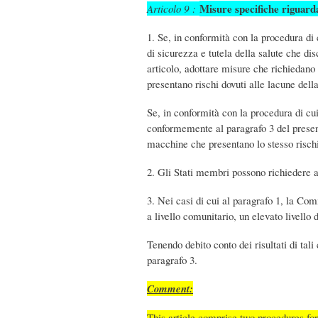
Misure specifiche riguard
Articolo 9 :
1. Se, in conformità con la procedura di
di sicurezza e tutela della salute che d
articolo, adottare misure che richiedano
presentano rischi dovuti alle lacune dell
Se, in conformità con la procedura di cu
conformemente al paragrafo 3 del present
macchine che presentano lo stesso rischio
2. Gli Stati membri possono richiedere a
3. Nei casi di cui al paragrafo 1, la Com
a livello comunitario, un elevato livello 
Tenendo debito conto dei risultati di ta
paragrafo 3.
Comment:
This article comprise two procedures f