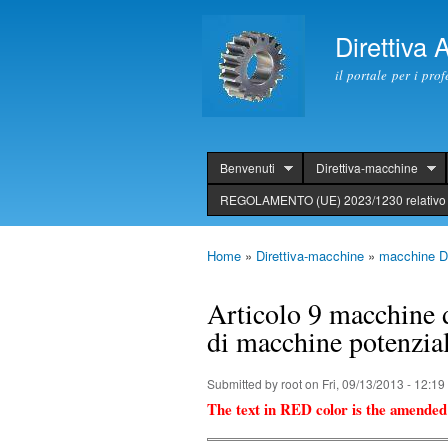
Direttiva
il portale per i pro
Benvenuti
Direttiva-macchine
header
REGOLAMENTO (UE) 2023/1230 relativo 
Home
»
Direttiva-macchine
»
macchine Di
You are here
Articolo 9 macchine d
di macchine potenzia
Submitted by
root
on Fri, 09/13/2013 - 12:19
The text in RED color is the amended