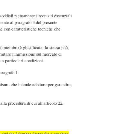
oddisfi pienamente i requisiti essenziali
mente al paragrafo 3 del presente
ne con caratteristiche tecniche che
to membro è giustificata, la stessa può,
imitare l'immissione sul mercato di
 a particolari condizioni.
aragrafo 1.
misure che intende adottare per garantire,
lla procedura di cui all'articolo 22,
on and the Member States for a machine