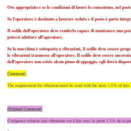
Ove appropriato e se le condizioni di lavoro lo consentono, nel posto 
Se l'operatore è destinato a lavorare seduto e il posto è parte integ
Il sedile dell'operatore deve renderlo capace di mantenere una posiz
potersi adattare all'operatore.
Se la macchina è sottoposta a vibrazioni, il sedile deve essere proge
le vibrazioni trasmesse all'operatore. Il sedile deve essere ancorato 
dell'operatore non esiste alcun piano di appoggio, egli dovrà dispor
Comment:
The requirement for vibration must be read with the item 1.5.9. of this
Original Comment:
L’exigence relative aux vibrations est à lire avec le point 1.5.9. de la p