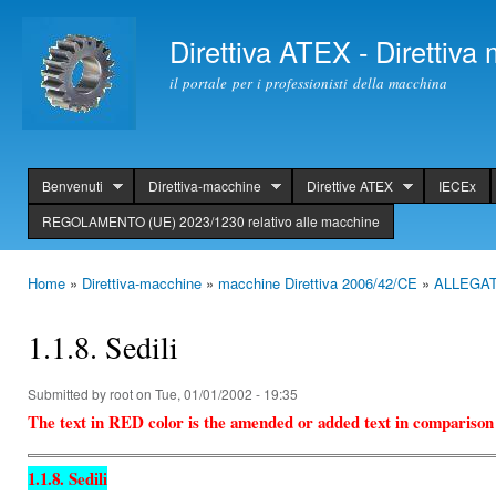
Ski
mai
Direttiva ATEX - Direttiv
con
il portale per i professionisti della macchina
Benvenuti
Direttiva-macchine
Direttive ATEX
IECEx
header
REGOLAMENTO (UE) 2023/1230 relativo alle macchine
Home
»
Direttiva-macchine
»
macchine Direttiva 2006/42/CE
»
ALLEGATO 
You are here
1.1.8. Sedili
Submitted by
root
on Tue, 01/01/2002 - 19:35
The text in RED color is the amended or added text in comparison
1.1.8. Sedili