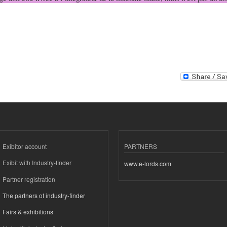
Exibitor account
PARTNERS
Exibit with Industry-finder
www.e-lords.com
Partner registration
The partners of industry-finder
Fairs & exhibitions