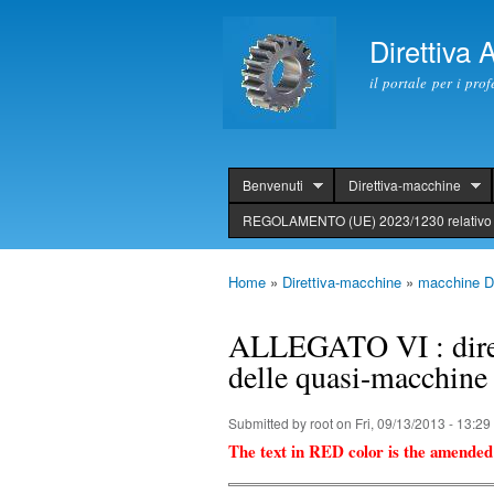
Direttiva
il portale per i pro
Benvenuti
Direttiva-macchine
header
REGOLAMENTO (UE) 2023/1230 relativo 
Home
»
Direttiva-macchine
»
macchine Di
You are here
ALLEGATO VI : dirett
delle quasi-macchine
Submitted by
root
on Fri, 09/13/2013 - 13:29
The text in RED color is the amended