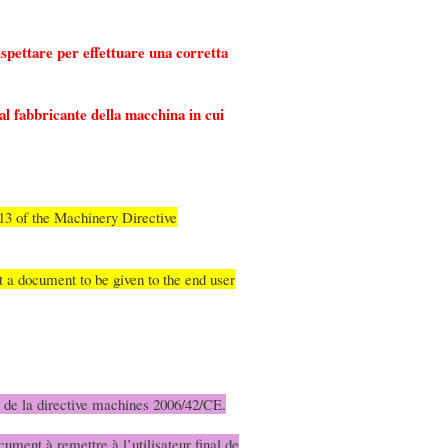
ispettare per effettuare una corretta
dal fabbricante della macchina in cui
n 13 of the Machinery Directive
ot a document to be given to the end user
13 de la directive machines 2006/42/CE.
cument à remettre à l’utilisateur final de