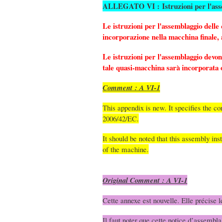
ALLEGATO VI :
Istruzioni per l'as
Le istruzioni per l'assemblaggio delle
incorporazione nella macchina finale, 
Le istruzioni per l'assemblaggio devono
tale quasi-macchina sarà incorporata 
Comment : A VI-1
This appendix is new. It specifies the co
2006/42/EC.
It should be noted that this assembly ins
of the machine.
Original Comment : A VI-1
Cette annexe est nouvelle. Elle précise l
Il faut noter que cette notice d’assembla