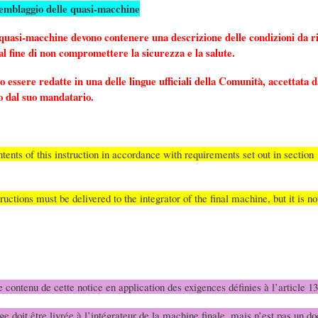
semblaggio delle quasi-macchine
 quasi-macchine devono contenere una descrizione delle condizioni da r
al fine di non compromettere la sicurezza e la salute.
 essere redatte in una delle lingue ufficiali della Comunità, accettata 
o dal suo mandatario.
ntents of this instruction in accordance with requirements set out in sectio
tructions must be delivered to the integrator of the final machine, but it is n
e contenu de cette notice en application des exigences définies à l’article 
ge doit être livrée à l’intégrateur de la machine finale, mais n’est pas un do