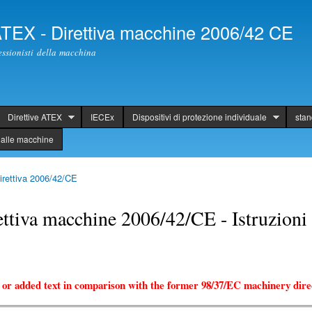
Skip to
main
 ATEX - Direttiva macchine 2006/42 CE
content
fessionisti della macchina
Direttive ATEX
IECEx
Dispositivi di protezione individuale
sta
alle macchine
rettiva 2006/42/CE
iva macchine 2006/42/CE - Istruzioni 
 or added text in comparison with the former 98/37/EC machinery direc