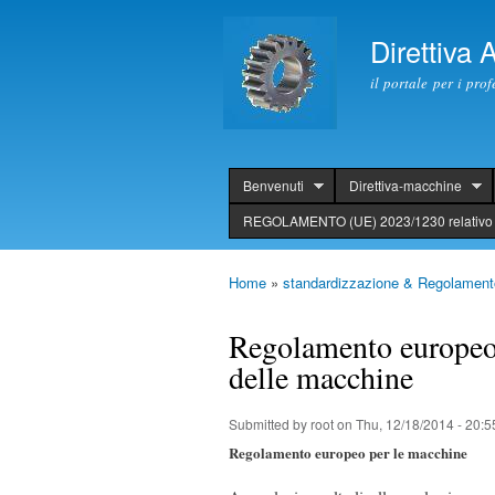
Direttiva
il portale per i pro
Benvenuti
Direttiva-macchine
header
REGOLAMENTO (UE) 2023/1230 relativo 
Home
»
standardizzazione & Regolament
You are here
Regolamento europeo 
delle macchine
Submitted by
root
on Thu, 12/18/2014 - 20:5
Regolamento europeo per le macchine