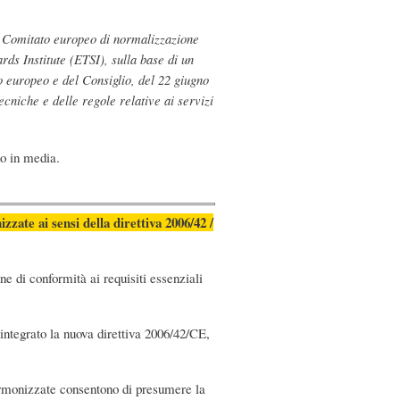
l Comitato europeo di normalizzazione
s Institute (ETSI), sulla base di un
 europeo e del Consiglio, del 22 giugno
cniche e delle regole relative ai servizi
o in media.
zate ai sensi della direttiva 2006/42 /
e di conformità ai requisiti essenziali
integrato la nuova direttiva 2006/42/CE,
e armonizzate consentono di presumere la