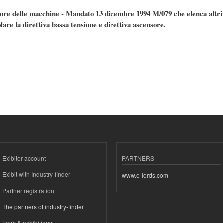
delle macchine - Mandato 13 dicembre 1994 M/079 che elenca altri ma
olare la direttiva bassa tensione e direttiva ascensore.
Exibitor account
PARTNERS
Exibit with Industry-finder
www.e-lords.com
Partner registration
The partners of industry-finder
Fairs & exhibitions