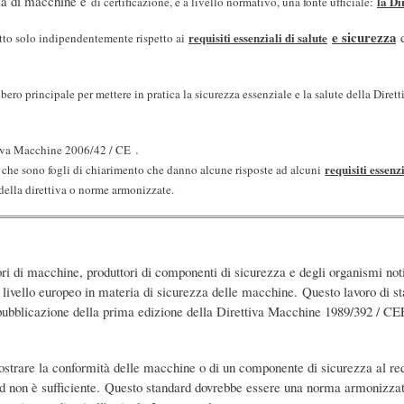
zza di macchine e
la Di
di certificazione, è a livello normativo, una fonte ufficiale:
e sicurezza
d
requisiti essenziali di salute
atto solo indipendentemente rispetto ai
bero principale per mettere in pratica la sicurezza essenziale e la salute della Dire
.
tiva Macchine 2006/42 / CE
requisiti essenzi
, che sono fogli di chiarimento che danno alcune risposte ad alcuni
 della direttiva o norme armonizzate.
ttori di macchine, produttori di componenti di sicurezza e degli organismi not
 livello europeo in materia di sicurezza delle macchine. Questo lavoro di 
 pubblicazione della prima edizione della Direttiva Macchine 1989/392 / CEE
ostrare la conformità delle macchine o di un componente di sicurezza al requ
dard non è sufficiente. Questo standard dovrebbe essere una norma armonizz