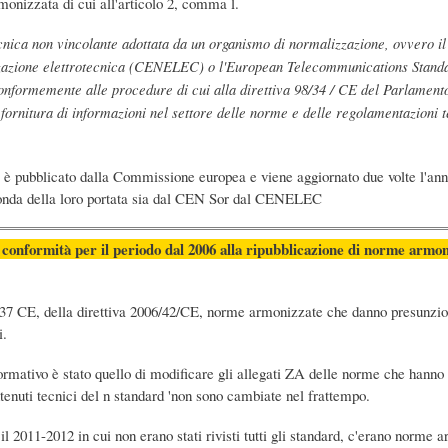
onizzata di cui all'articolo 2, comma l.
cnica non vincolante adottata da un organismo di normalizzazione, ovvero i
azione elettrotecnica (CENELEC) o l'European Telecommunications Standard
nformemente alle procedure di cui alla direttiva 98/34 / CE del Parlamento
ornitura di informazioni nel settore delle norme e delle regolamentazioni te
è pubblicato dalla Commissione europea e viene aggiornato due volte l'ann
econda della loro portata sia dal CEN Sor dal CENELEC
conformità per il periodo dal 2006 alla ripubblicazione di norme armoniz
8/37 CE, della direttiva 2006/42/CE, norme armonizzate che danno presunzion
i.
normativo è stato quello di modificare gli allegati ZA delle norme che hanno 
tenuti tecnici del n standard 'non sono cambiate nel frattempo.
 il 2011-2012 in cui non erano stati rivisti tutti gli standard, c'erano norm