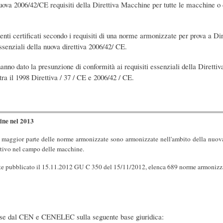
 nuova 2006/42/CE requisiti della Direttiva Macchine per tutte le macchine o 
nti certificati secondo i requisiti di una norme armonizzate per prova a D
ssenziali della nuova direttiva 2006/42/ CE.
nno dato la presunzione di conformità ai requisiti essenziali della Dirett
tra il 1998 Direttiva / 37 / CE e 2006/42 / CE.
ine nel 2013
e la maggior parte delle norme armonizzate sono armonizzate nell'ambito della nu
ativo nel campo delle macchine.
te pubblicato il 15.11.2012 GU C 350 del 15/11/2012, elenca 689 norme armonizz
se dal CEN e CENELEC sulla seguente base giuridica: