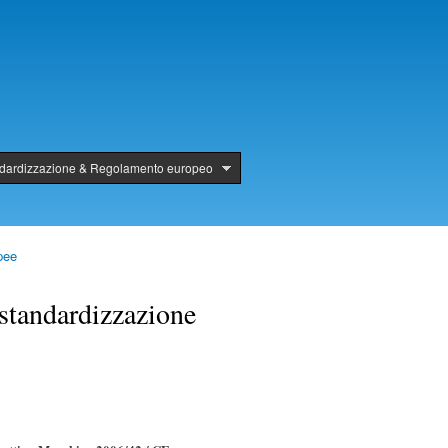
ndardizzazione & Regolamento europeo
pee
standardizzazione