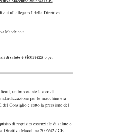
rettiva Macchine 2006/42 / CE.
i cui all'allegato I della Direttiva
ttiva Macchine::
e sicurezza
ali di salute
o per
ificati, un importante lavoro di
standardizzazione per le macchine era
 del Consiglio e sotto la pressione del
isito di requisito essenziale di salute e
ata.Direttiva Macchine 2006/42 / CE