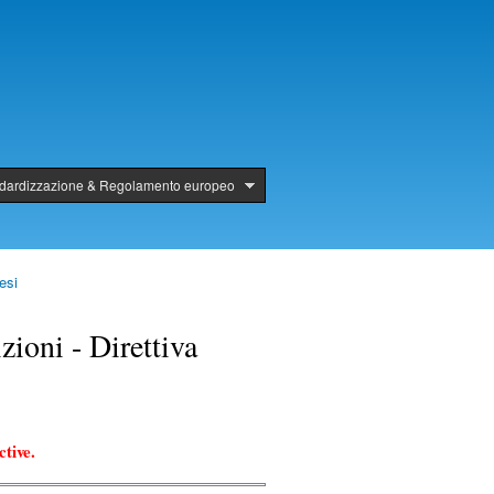
ndardizzazione & Regolamento europeo
esi
oni - Direttiva
tive.