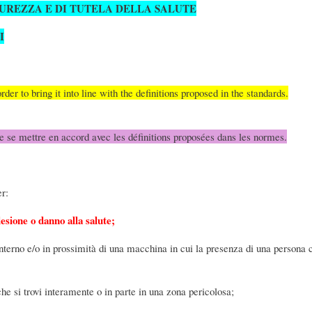
ICUREZZA E DI TUTELA DELLA SALUTE
I
der to bring it into line with the definitions proposed in the standards.
de se mettre en accord avec les définitions proposées dans les normes.
er:
lesione o danno alla salute;
interno e/o in prossimità di una macchina in cui la presenza di una persona c
he si trovi interamente o in parte in una zona pericolosa;