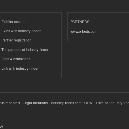
Exibitor account
PARTNERS
Exibit with Industry-finder
www.e-lords.com
Partner registration
The partners of industry-finder
Fairs & exhibitions
Link with industry-finder
ghts reserved -
Legal mentions
- Industry-finder.com is a WEB site of industry-f
W