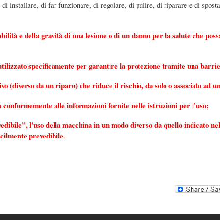
 di installare, di far funzionare, di regolare, di pulire, di riparare e di spo
ilità e della gravità di una lesione o di un danno per la salute che pos
tilizzato specificamente per garantire la protezione tramite una barri
ivo (diverso da un riparo) che riduce il rischio, da solo o associato ad u
a conformemente alle informazioni fornite nelle istruzioni per l'uso;
edibile", l'uso della macchina in un modo diverso da quello indicato nel
ilmente prevedibile.