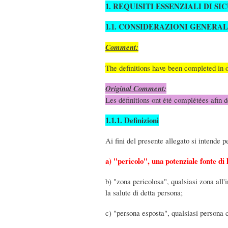
1. REQUISITI ESSENZIALI DI S
1.1. CONSIDERAZIONI GENERAL
Comment:
The definitions have been completed in or
Original Comment:
Les définitions ont été complétées afin 
1.1.1. Definizioni
Ai fini del presente allegato si intende p
a) "pericolo", una potenziale fonte di 
b) "zona pericolosa", qualsiasi zona all'
la salute di detta persona;
c) "persona esposta", qualsiasi persona c