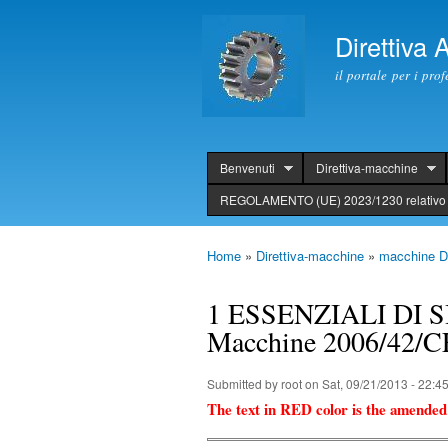
Direttiva
il portale per i pro
Benvenuti
Direttiva-macchine
header
REGOLAMENTO (UE) 2023/1230 relativo 
Home
»
Direttiva-macchine
»
macchine Di
You are here
1 ESSENZIALI DI SIC
Macchine 2006/42/C
Submitted by
root
on Sat, 09/21/2013 - 22:4
The text in RED color is the amended