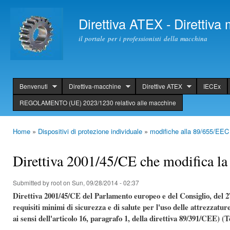
Ski
mai
Direttiva ATEX - Direttiv
con
il portale per i professionisti della macchina
Benvenuti
Direttiva-macchine
Direttive ATEX
IECEx
header
REGOLAMENTO (UE) 2023/1230 relativo alle macchine
Home
»
Dispositivi di protezione individuale
»
modifiche alla 89/655/EEC
You are here
Direttiva 2001/45/CE che modifica la
Submitted by
root
on Sun, 09/28/2014 - 02:37
Direttiva 2001/45/CE del Parlamento europeo e del Consiglio, del 27
requisiti minimi di sicurezza e di salute per l'uso delle attrezzature
ai sensi dell'articolo 16, paragrafo 1, della direttiva 89/391/CEE) (T