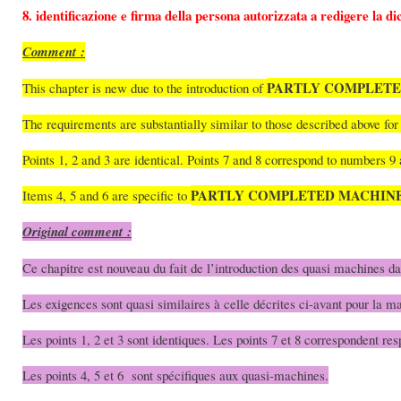
8. identificazione e firma della persona autorizzata a redigere la 
Comment :
PARTLY COMPLET
This chapter is new due to the introduction of
The requirements are substantially similar to those described above fo
Points 1, 2 and 3 are identical. Points 7 and 8 correspond to numbers 9
PARTLY COMPLETED MACHIN
Items 4, 5 and 6 are specific to
Original comment :
Ce chapitre est nouveau du fait de l’introduction des quasi machines da
Les exigences sont quasi similaires à celle décrites ci-avant pour la m
Les points 1, 2 et 3 sont identiques. Les points 7 et 8 correspondent r
Les points 4, 5 et 6 sont spécifiques aux quasi-machines.