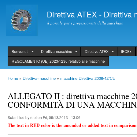
Ski
mai
Direttiva ATEX - Direttiv
con
il portale per i professionisti della macchina
Benvenuti
Direttiva-macchine
Direttive ATEX
IECEx
header
REGOLAMENTO (UE) 2023/1230 relativo alle macchine
Home
»
Direttiva-macchine
»
macchine Direttiva 2006/42/CE
You are here
ALLEGATO II : direttiva macchin
CONFORMITÀ DI UNA MACCHI
Submitted by
root
on Fri, 09/13/2013 - 13:06
The text in RED color is the amended or added text in comparison