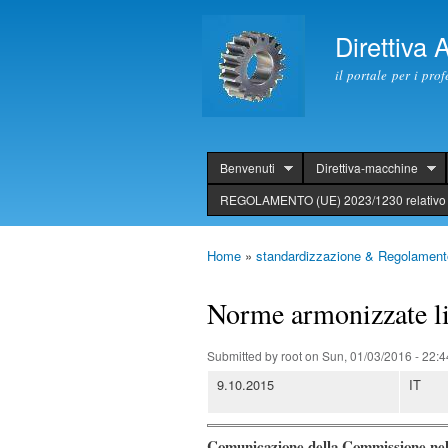
Direttiva
il portale per i pro
Benvenuti
Direttiva-macchine
header
REGOLAMENTO (UE) 2023/1230 relativo 
Home
»
standardizzazione & Regolament
You are here
Norme armonizzate l
Submitted by
root
on Sun, 01/03/2016 - 22:4
9.10.2015
IT
Comunicazione della Commissione nell’