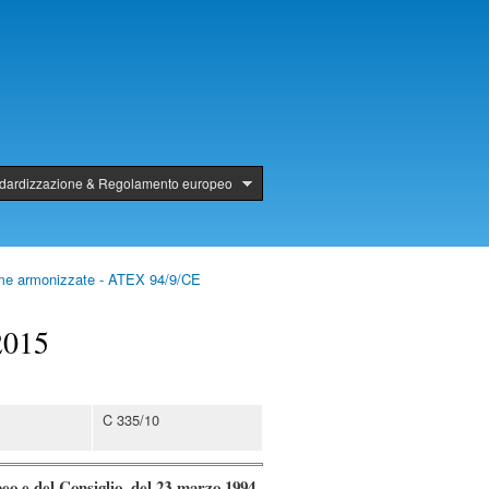
ndardizzazione & Regolamento europeo
rme armonizzate - ATEX 94/9/CE
2015
C 335/10
o e del Consiglio, del 23 marzo 1994,