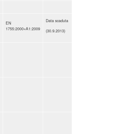
Data scaduta
EN
1755:2000+A1:2009
(30.9.2013)