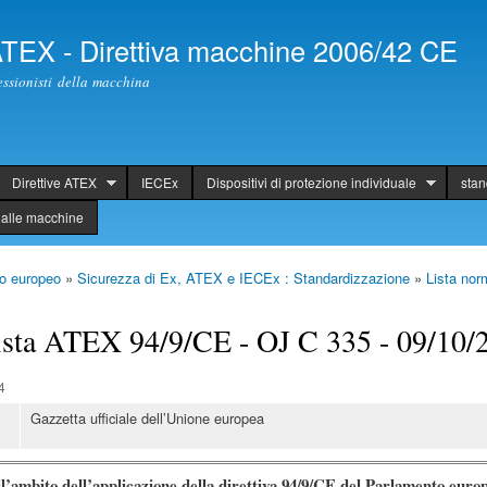
Skip to
main
 ATEX - Direttiva macchine 2006/42 CE
content
fessionisti della macchina
Direttive ATEX
IECEx
Dispositivi di protezione individuale
sta
alle macchine
o europeo
»
Sicurezza di Ex, ATEX e IECEx : Standardizzazione
»
Lista no
ista ATEX 94/9/CE - OJ C 335 - 09/10/
4
Gazzetta ufficiale dell’Unione europea
ambito dell’applicazione della direttiva 94/9/CE del Parlamento europe