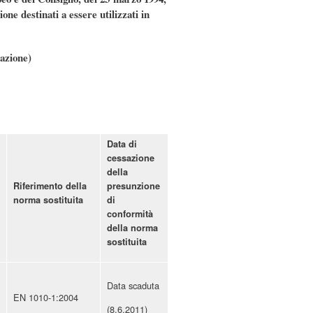
one destinati a essere utilizzati in
zazione)
Data di
cessazione
della
Riferimento della
presunzione
norma sostituita
di
conformità
della norma
sostituita
Data scaduta
EN 1010-1:2004
(8.6.2011)