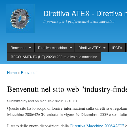
Ski
mai
Direttiva ATEX - Direttiv
con
il portale per i professionisti della macchina
Benvenuti
Direttiva-macchine
Direttive ATEX
IECEx
header
REGOLAMENTO (UE) 2023/1230 relativo alle macchine
Home
»
Benvenuti
You are here
Benvenuti nel sito web "industry-finde
Submitted by
root
on Mon, 05/13/2013 - 10:01
Questo sito ha lo scopo di fornire informazioni sulla direttiva e regolam
Macchine 2006/42/CE, entrata in vigore 29 Dicembre, 2009 e sostituito
Il testo delle nuove disposizioni della
Direttiva Macchine 2006/42/CE