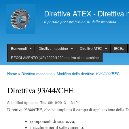
Ski
mai
Direttiva ATEX - Direttiv
con
il portale per i professionisti della macchina
Benvenuti
Direttiva-macchine
Direttive ATEX
IECEx
header
REGOLAMENTO (UE) 2023/1230 relativo alle macchine
Home
»
Direttiva-macchine
»
Modifica della direttiva 1989/392/EEC
You are here
Direttiva 93/44/CEE
Submitted by
root
on Thu, 09/19/2013 - 13:12
Direttiva 93/44/CEE, che ha ampliato il campo di applicazione della D
componenti di sicurezza,
macchine per il sollevamento,