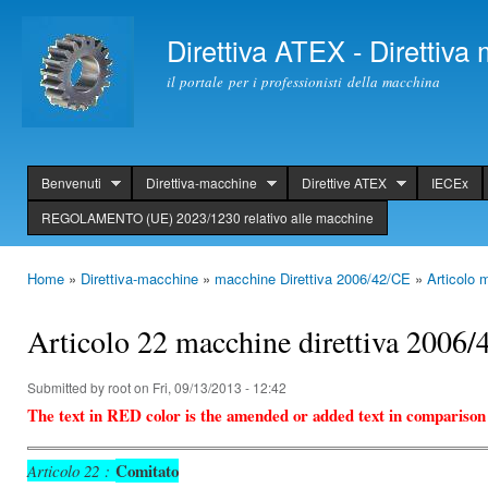
Ski
mai
Direttiva ATEX - Direttiv
con
il portale per i professionisti della macchina
Benvenuti
Direttiva-macchine
Direttive ATEX
IECEx
header
REGOLAMENTO (UE) 2023/1230 relativo alle macchine
Home
»
Direttiva-macchine
»
macchine Direttiva 2006/42/CE
»
Articolo 
You are here
Articolo 22 macchine direttiva 2006
Submitted by
root
on Fri, 09/13/2013 - 12:42
The text in RED color is the amended or added text in comparison
Comitato
Articolo 22 :