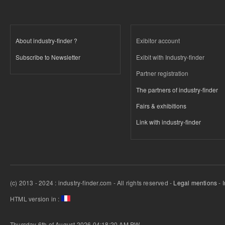
About industry-finder ?
Exibitor account
Subscribe to Newsletter
Exibit with Industry-finder
Partner registration
The partners of industry-finder
Fairs & exhibitions
Link with industry-finder
(c) 2013 - 2024 : industry-finder.com - All rights reserved -
Legal mentions
- 
HTML version in :
Thursday 6th of August 2026 04:18:20 AM
PW