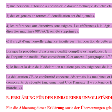
2) une personne autorisée à constituer le dossier technique doit être ét
3) des exigences en termes d’identification ont été ajoutées.
4) les références aux directives sont exigées. Les références à la législ
directive machines 98/37/CE ont été supprimées.
6) il s’agit d’une nouvelle exigence induite par l’introduction de cette a
Lorsque la procédure d’assurance qualité complète est appliquée, le 
de l’organisme notifié. Voir considérant 22 et annexe I paragraphe 1.7.
9) le lieu et la date de la déclaration n’étaient pas des exigences de l
La déclaration CE de conformité concerne désormais les machines et le
composants de sécurité (anciennement C de l’annexe II « contenu de la
marché »).
B. ERKLÄRUNG FÜR DEN EINBAU EINER UNVOLLSTÄND
Für die Abfassung dieser Erklärung sowie der Übersetzungen gelte