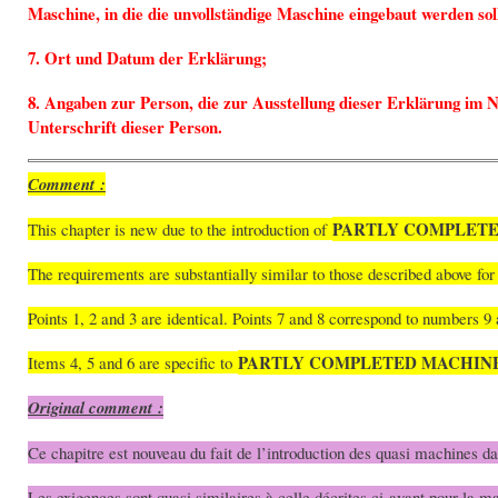
Maschine, in die die unvollständige Maschine eingebaut werden sol
7. Ort und Datum der Erklärung;
8. Angaben zur Person, die zur Ausstellung dieser Erklärung im Na
Unterschrift dieser Person.
Comment :
PARTLY COMPLET
This chapter is new due to the introduction of
The requirements are substantially similar to those described above fo
Points 1, 2 and 3 are identical. Points 7 and 8 correspond to numbers 9
PARTLY COMPLETED MACHIN
Items 4, 5 and 6 are specific to
Original comment :
Ce chapitre est nouveau du fait de l’introduction des quasi machines da
Les exigences sont quasi similaires à celle décrites ci-avant pour la m