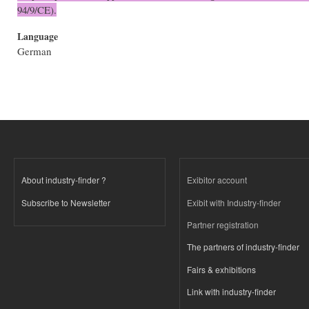
94/9/CE).
Language
German
About industry-finder ?
Exibitor account
Subscribe to Newsletter
Exibit with Industry-finder
Partner registration
The partners of industry-finder
Fairs & exhibitions
Link with industry-finder