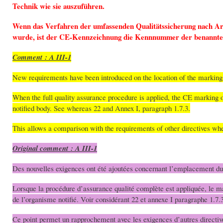
Technik wie sie auszuführen.
Wenn das Verfahren der umfassenden Qualitätssicherung nach Art
wurde, ist der CE-Kennzeichnung die Kennnummer der benannten
Comment : A III-1
New requirements have been introduced on the location of the marking
When the full quality assurance procedure is applied, the CE marking 
notified body. See whereas 22 and Annex I, paragraph 1.7.3.
This allows a comparison with the requirements of other directives wh
Original comment : A III-1
Des nouvelles exigences ont été ajoutées concernant l’emplacement d
Lorsque la procédure d’assurance qualité complète est appliquée, le 
de l’organisme notifié. Voir considérant 22 et annexe I paragraphe 1.7.
Ce point permet un rapprochement avec les exigences d’autres directive