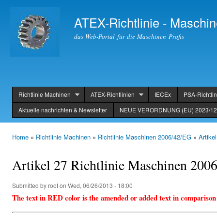
Ski
mai
ATEX-Richtlinie - Maschin
con
das Web-Portal für die Maschinen Profis
Richtlinie Machinen
ATEX-Richtlinien
IECEx
PSA-Richtlin
header
Aktuelle nachrichten & Newsletter
NEUE VERORDNUNG (EU) 2023/123
Home
»
Richtlinie Machinen
»
Richtlinie Maschinen 2006/42/EG
»
Artike
You are here
Artikel 27 Richtlinie Maschinen 20
Submitted by
root
on Wed, 06/26/2013 - 18:00
The text in RED color is the amended or added text in comparison