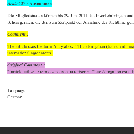
Ausnahmen
Artikel 27 :
Die Mitgliedstaaten können bis 29. Juni 2011 das Inverkehrbringen un
Schussgeräten, die den zum Zeitpunkt der Annahme der Richtlinie gelt
Comment :
The article uses the term "may allow." This derogation (transcient meas
international agreements.
Original Comment :
L’article utilise le terme « peuvent autoriser ». Cette dérogation est à
Language
German