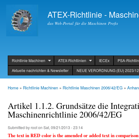
Ski
mai
ATEX-Richtlinie - Maschin
con
das Web-Portal für die Maschinen Profis
Richtlinie Machinen
ATEX-Richtlinien
IECEx
PSA-Richtlin
header
Aktuelle nachrichten & Newsletter
NEUE VERORDNUNG (EU) 2023/123
Home
»
Richtlinie Machinen
»
Richtlinie Maschinen 2006/42/EG
»
Anhang
You are here
Artikel 1.1.2. Grundsätze die Integra
Maschinenrichtlinie 2006/42/EG
Submitted by
root
on Sat, 09/21/2013 - 23:14
The text in RED color is the amended or added text in comparison