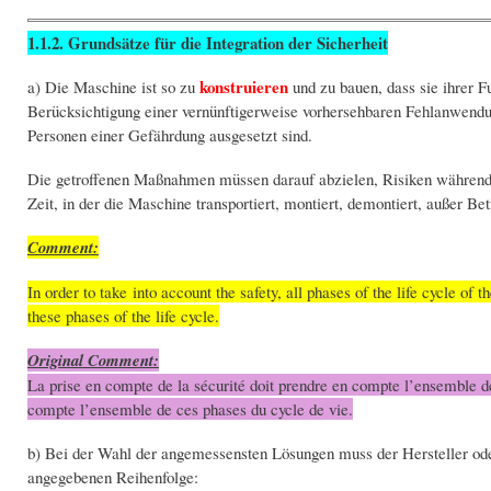
1.1.2. Grundsätze für die Integration der Sicherheit
konstruieren
a) Die Maschine ist so zu
und zu bauen, dass sie ihrer 
Berücksichtigung einer vernünftigerweise vorhersehbaren Fehlanwendu
Personen einer Gefährdung ausgesetzt sind.
Die getroffenen Maßnahmen müssen darauf abzielen, Risiken während d
Zeit, in der die Maschine transportiert, montiert, demontiert, außer Bet
Comment:
In order to take into account the safety, all phases of the life cycle of
these phases of the life cycle.
Original Comment:
La prise en compte de la sécurité doit prendre en compte l’ensemble d
compte l’ensemble de ces phases du cycle de vie.
b) Bei der Wahl der angemessensten Lösungen muss der Hersteller ode
angegebenen Reihenfolge: