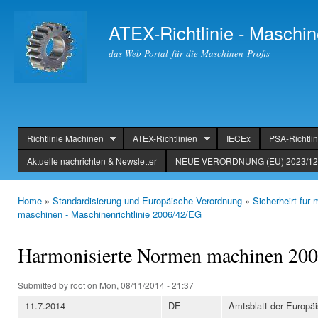
Ski
mai
ATEX-Richtlinie - Maschin
con
das Web-Portal für die Maschinen Profis
Richtlinie Machinen
ATEX-Richtlinien
IECEx
PSA-Richtlin
header
Aktuelle nachrichten & Newsletter
NEUE VERORDNUNG (EU) 2023/123
Home
»
Standardisierung und Europäische Verordnung
»
Sicherheirt fu
You are here
maschinen - Maschinenrichtlinie 2006/42/EG
Harmonisierte Normen machinen 2006
Submitted by
root
on Mon, 08/11/2014 - 21:37
11.7.2014
DE
Amtsblatt der Europä