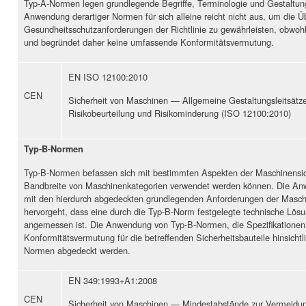
Typ-A-Normen legen grundlegende Begriffe, Terminologie und Gestaltungs
Anwendung derartiger Normen für sich alleine reicht nicht aus, um die 
Gesundheitsschutzanforderungen der Richtlinie zu gewährleisten, obwohl
und begründet daher keine umfassende Konformitätsvermutung.
EN ISO 12100:2010
CEN
Sicherheit von Maschinen — Allgemeine Gestaltungsleitsät
Risikobeurteilung und Risikominderung (ISO 12100:2010)
Typ-B-Normen
Typ-B-Normen befassen sich mit bestimmten Aspekten der Maschinensich
Bandbreite von Maschinenkategorien verwendet werden können. Die An
mit den hierdurch abgedeckten grundlegenden Anforderungen der Maschin
hervorgeht, dass eine durch die Typ-B-Norm festgelegte technische Lösu
angemessen ist. Die Anwendung von Typ-B-Normen, die Spezifikationen fü
Konformitätsvermutung für die betreffenden Sicherheitsbauteile hinsicht
Normen abgedeckt werden.
EN 349:1993+A1:2008
CEN
Sicherheit von Maschinen — Mindestabstände zur Vermeidu