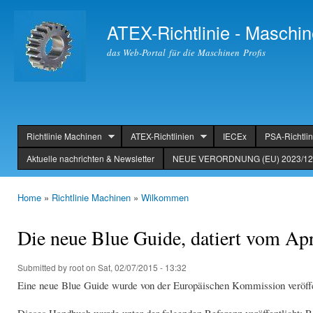
Ski
mai
ATEX-Richtlinie - Maschin
con
das Web-Portal für die Maschinen Profis
Richtlinie Machinen
ATEX-Richtlinien
IECEx
PSA-Richtlin
header
Aktuelle nachrichten & Newsletter
NEUE VERORDNUNG (EU) 2023/123
Home
»
Richtlinie Machinen
»
Wilkommen
You are here
Die neue Blue Guide, datiert vom Ap
Submitted by
root
on Sat, 02/07/2015 - 13:32
Eine neue Blue Guide wurde von der Europäischen Kommission veröffent