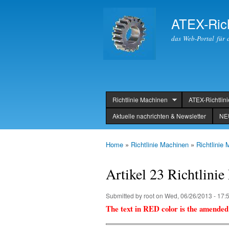
ATEX-Rich
das Web-Portal für 
Richtlinie Machinen
ATEX-Richtlin
header
Aktuelle nachrichten & Newsletter
NE
Home
»
Richtlinie Machinen
»
Richtlinie
You are here
Artikel 23 Richtlini
Submitted by
root
on Wed, 06/26/2013 - 17:
The text in RED color is the amended