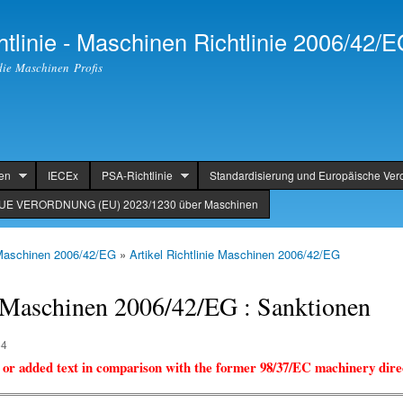
Skip to
Secondary menu
main
tlinie - Maschinen Richtlinie 2006/42/
content
die Maschinen Profis
ien
IECEx
PSA-Richtlinie
Standardisierung und Europäische Ve
UE VERORDNUNG (EU) 2023/1230 über Maschinen
 Maschinen 2006/42/EG
»
Artikel Richtlinie Maschinen 2006/42/EG
e Maschinen 2006/42/EG : Sanktionen
54
 or added text in comparison with the former 98/37/EC machinery direc