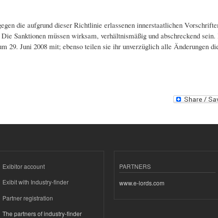
egen die aufgrund dieser Richtlinie erlassenen innerstaatlichen Vorschriften
ie Sanktionen müssen wirksam, verhältnismäßig und abschreckend sein. Di
29. Juni 2008 mit; ebenso teilen sie ihr unverzüglich alle Änderungen d
Exibitor account
PARTNERS
Exibit with Industry-finder
www.e-lords.com
Partner registration
The partners of industry-finder